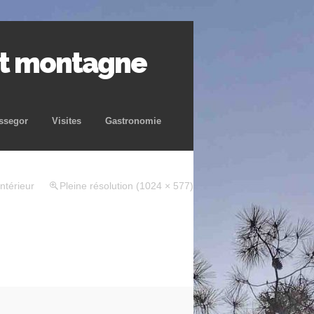
et montagne
ssegor
Visites
Gastronomie
intérieur
Pleine résolution (1024 × 577)