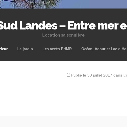
 Sud Landes – Entre mer 
Location saisonnière
Aller
rieur
Le jardin
Les accès PHMR
Océan, Adour et Lac d’Ho
au
contenu
principal
Publié le
30 juillet 2017
dans
L’