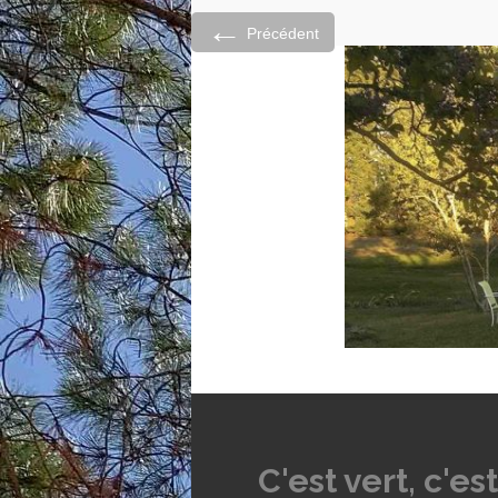
←
Précédent
C'est vert, c'est