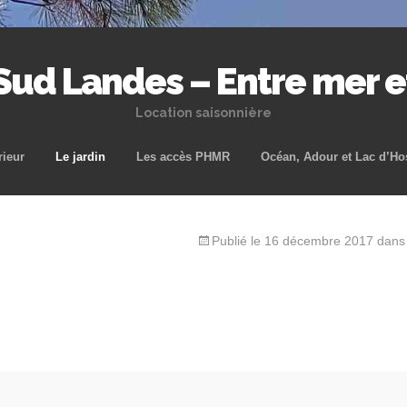
 Sud Landes – Entre mer 
Location saisonnière
Aller
rieur
Le jardin
Les accès PHMR
Océan, Adour et Lac d’Ho
au
contenu
principal
Publié le
16 décembre 2017
dan