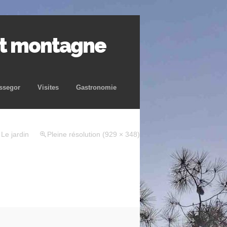
et montagne
ssegor
Visites
Gastronomie
s
Le jardin
Pleine résolution (929 × 348)