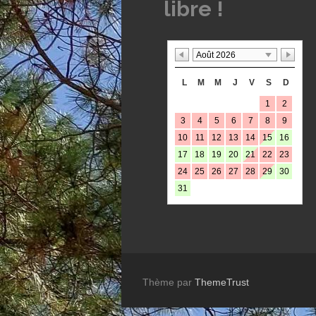
libre !
Août 2026
L
M
M
J
V
S
D
1
2
3
4
5
6
7
8
9
10
11
12
13
14
15
16
17
18
19
20
21
22
23
24
25
26
27
28
29
30
31
Thème par
ThemeTrust