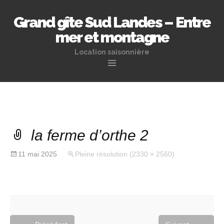
Grand gîte Sud Landes – Entre
mer et montagne
Location saisonnière
Aller
au
contenu
principal
la ferme d’orthe 2
11 mai 2025
Pleine résolution (2330 × 2560)
←
→