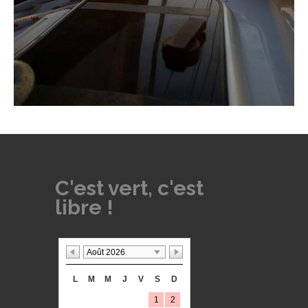
C'est vert, c'est
libre !
Août 2026
L
M
M
J
V
S
D
1
2