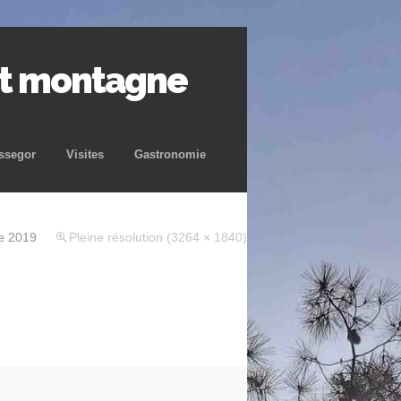
et montagne
ssegor
Visites
Gastronomie
e 2019
Pleine résolution (3264 × 1840)