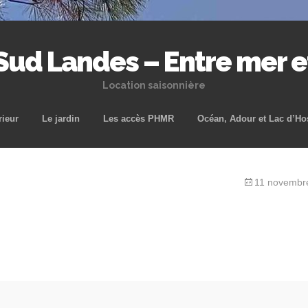
 Sud Landes – Entre mer 
Location saisonnière
Aller
rieur
Le jardin
Les accès PHMR
Océan, Adour et Lac d’Ho
au
contenu
principal
11 novembr