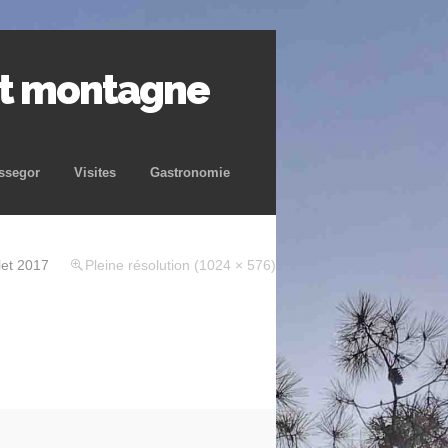
et montagne
ssegor
Visites
Gastronomie
llet 2017
Pleine résolution (1024 × 576)