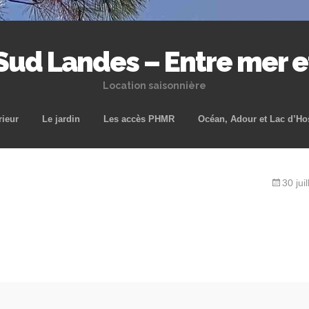
 Sud Landes – Entre mer 
Location saisonnière
Aller
rieur
Le jardin
Les accès PHMR
Océan, Adour et Lac d’Ho
au
contenu
principal
30 jui